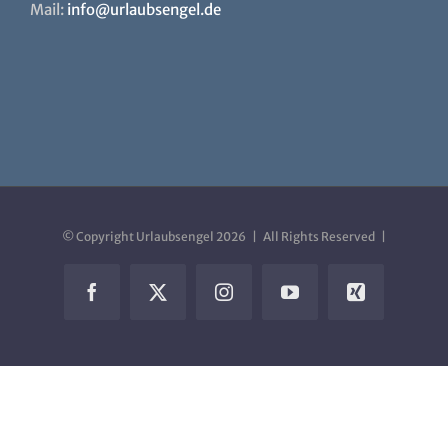
69469 Weinheim
Tel: +49 (0) 62 01 – 29 20 20
Mail:
info@urlaubsengel.de
© Copyright Urlaubsengel
2026 | All Rights Reserved |
Facebook
X
Instagram
YouTube
Xing