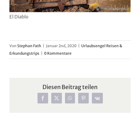
El Diablo
Von
Stephan Fath
|
Januar 2nd, 2020
|
Urlaubsengel Reisen &
Erkundungstrips
|
0 Kommentare
Diesen Beitrag teilen
Facebook
X
WhatsApp
Pinterest
Vk