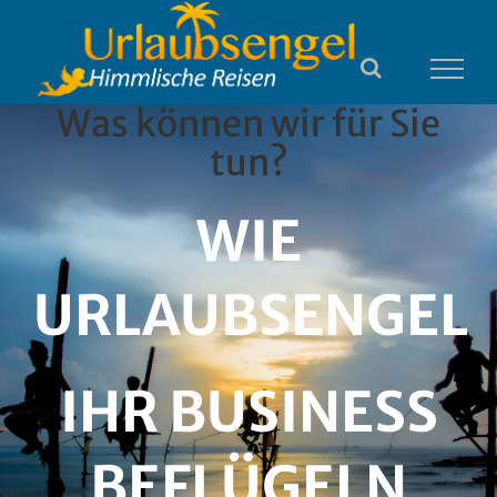
Zum
Inhalt
springen
Was können wir für Sie
tun?
WIE
URLAUBSENGEL
IHR BUSINESS
BEFLÜGELN