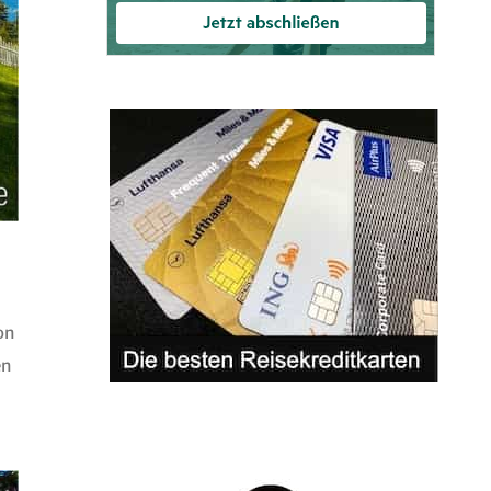
on
en