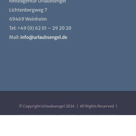
Reiseagentur Urlaubsengel
Lichtenbergweg 7
69469 Weinheim
Tel: +49 (0) 62 01 – 29 20 20
Mail:
info@urlaubsengel.de
© Copyright Urlaubsengel
2026 | All Rights Reserved |
Facebook
X
Instagram
YouTube
Xing