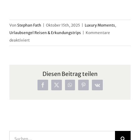
Von
Stephan Fath
|
Oktober 15th, 2025
|
Luxury Moments
,
Urlaubsengel Reisen & Erkundungstrips
|
Kommentare
für
deaktiviert
The
Olivar
Suites
–
Diesen Beitrag teilen
Luxus
im
Facebook
X
WhatsApp
Pinterest
Vk
Olivenhain
Suche