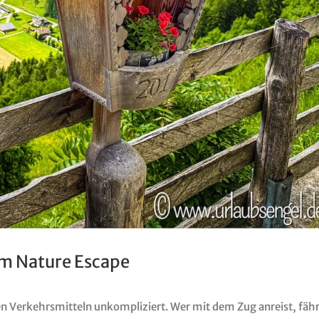
lm Nature Escape
hen Verkehrsmitteln unkompliziert. Wer mit dem Zug anreist, fähr